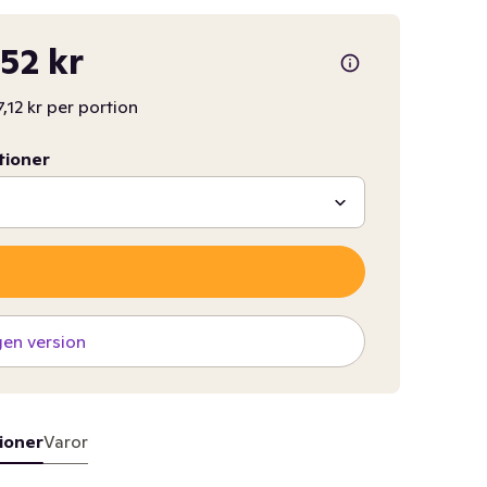
,52 kr
7,12 kr per portion
tioner
gen version
ioner
Varor