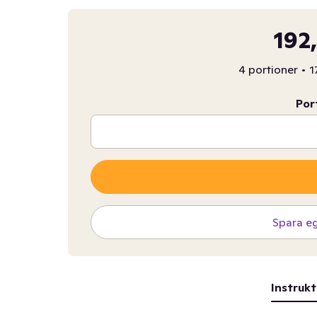
192
4 portioner
•
1
Por
Spara e
Instrukt