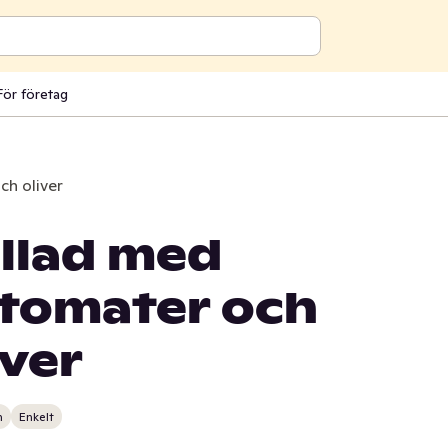
För företag
ch oliver
llad med
 tomater och
iver
n
Enkelt