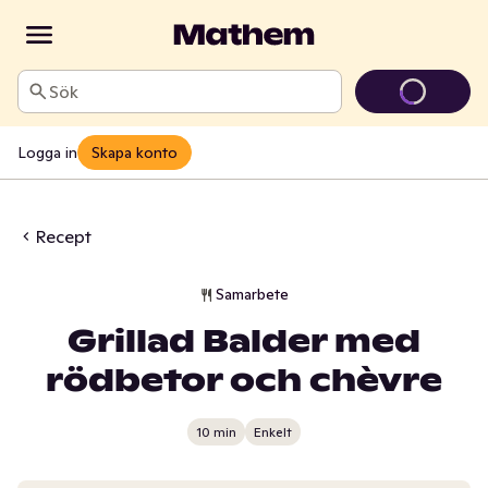
Sök
Logga in
Skapa konto
Recept
Samarbete
Grillad Balder med
rödbetor och chèvre
10 min
Enkelt