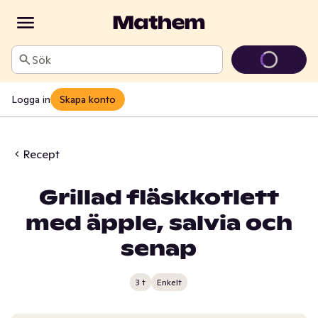
Sök
Logga in
Skapa konto
Recept
Grillad fläskkotlett
med äpple, salvia och
senap
3 t
Enkelt