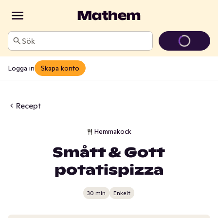
Sök
Logga in
Skapa konto
Recept
Hemmakock
Smått & Gott
potatispizza
30 min
Enkelt