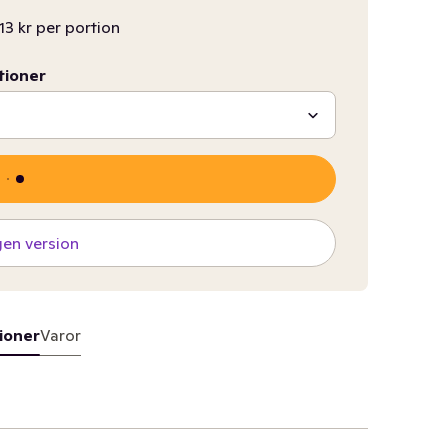
13 kr per portion
tioner
gen version
ioner
Varor