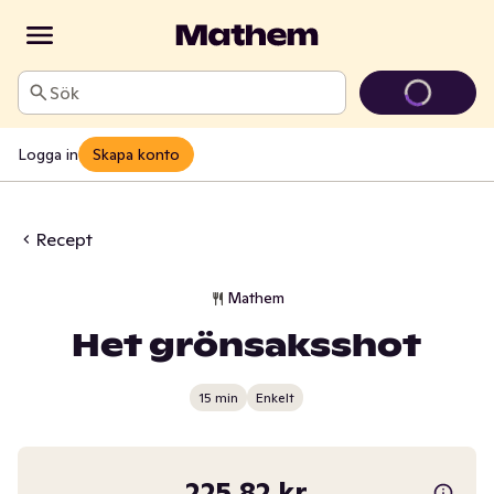
Sök
Logga in
Skapa konto
Recept
Mathem
Het grönsaksshot
15 min
Enkelt
225,82 kr