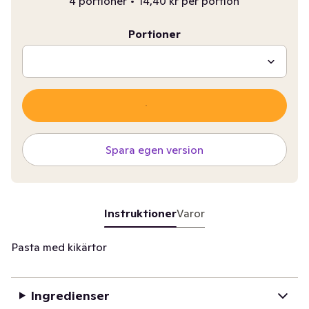
4 portioner
•
14,40 kr per portion
Portioner
Spara egen version
Instruktioner
Varor
Pasta med kikärtor
Ingredienser