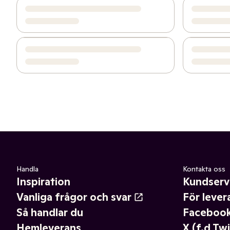
Handla
Kontakta oss
Inspiration
Kundserv
Vanliga frågor och svar
För lever
Så handlar du
Faceboo
Hemleverans
X (f.d Twi