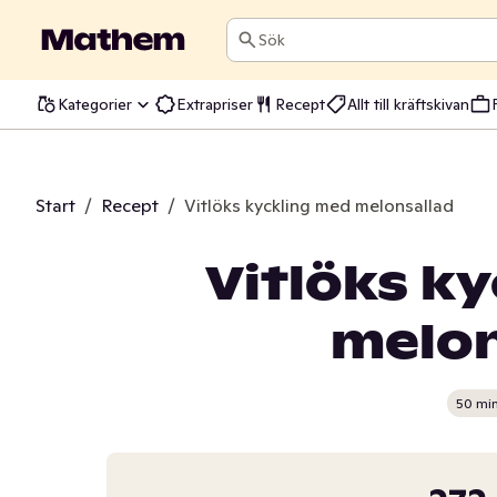
Sök
Kategorier
Extrapriser
Recept
Allt till kräftskivan
Start
/
Recept
/
Vitlöks kyckling med melonsallad
Vitlöks k
melon
50 mi