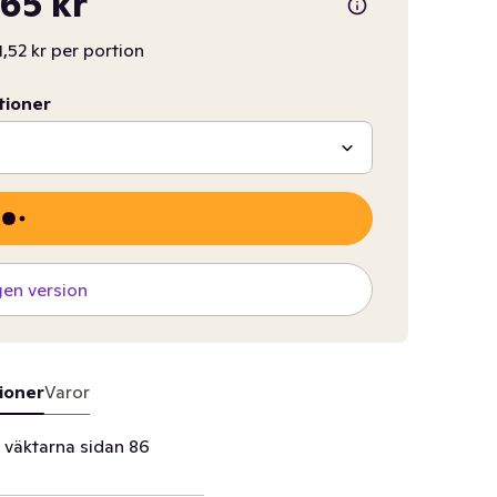
,65 kr
1,52 kr per portion
tioner
gen version
ioner
Varor
 väktarna sidan 86