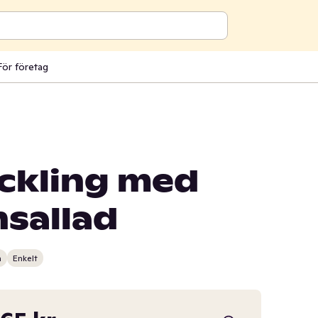
För företag
yckling med
sallad
n
Enkelt