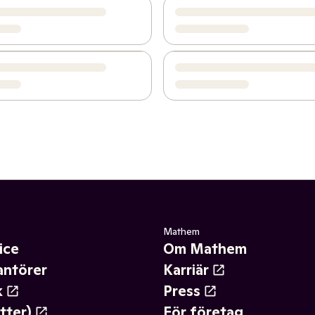
Mathem
ice
Om Mathem
antörer
Karriär
k
Press
tter)
För företag