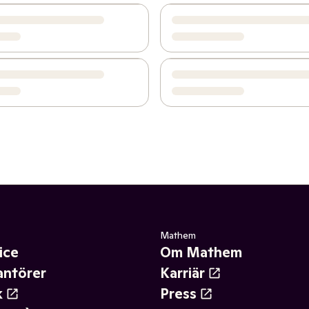
Mathem
ice
Om Mathem
antörer
Karriär
k
Press