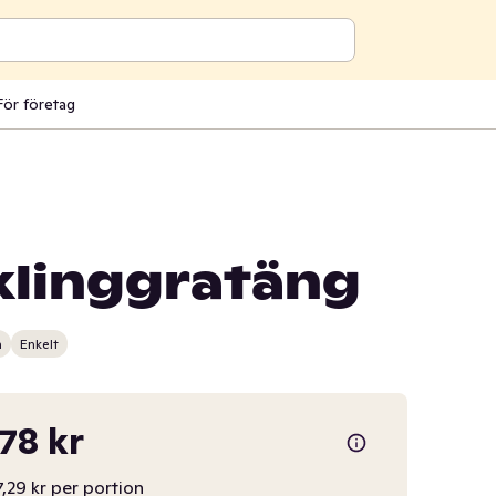
För företag
klinggratäng
n
Enkelt
,78 kr
7,29 kr per portion