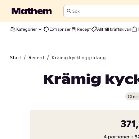
Sök
Kategorier
Extrapriser
Recept
Allt till kräftskivan
Start
/
Recept
/
Krämig kycklinggratäng
Krämig kyc
30 mi
371
4 portioner
•
5