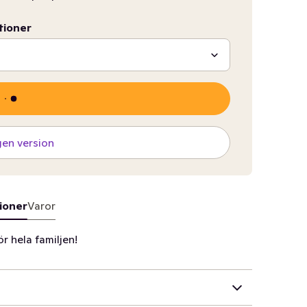
tioner
gen version
ioner
Varor
r hela familjen!