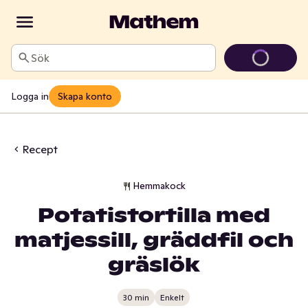
Sök
Logga in
Skapa konto
Recept
Hemmakock
Potatistortilla med
matjessill, gräddfil och
gräslök
30 min
Enkelt