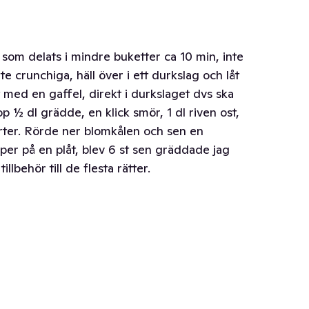
som delats i mindre buketter ca 10 min, inte
ite crunchiga, häll över i ett durkslag och låt
t med en gaffel, direkt i durkslaget dvs ska
op ½ dl grädde, en klick smör, 1 dl riven ost,
örter. Rörde ner blomkålen och sen en
er på en plåt, blev 6 st sen gräddade jag
lbehör till de flesta rätter.