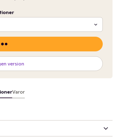
tioner
gen version
ioner
Varor