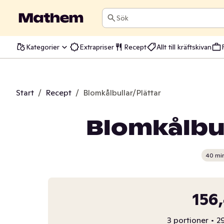
Sök
Kategorier
Extrapriser
Recept
Allt till kräftskivan
Start
/
Recept
/
Blomkålbullar/Plättar
Blomkålbul
40 mi
156
3 portioner
•
29