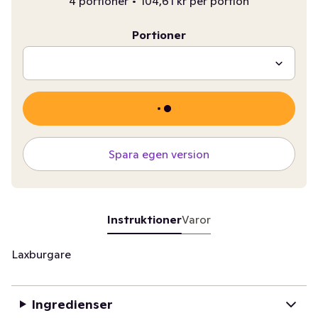
4 portioner
•
104,61 kr per portion
Portioner
Spara egen version
Instruktioner
Varor
Laxburgare
Ingredienser