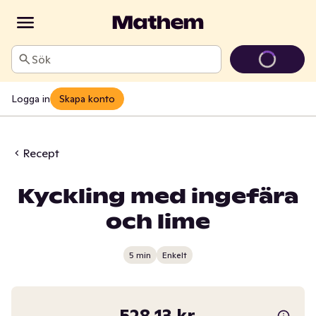
Sök
Logga in
Skapa konto
Recept
Kyckling med ingefära
och lime
5 min
Enkelt
528,13 kr