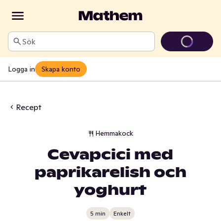
Sök
Logga in
Skapa konto
Recept
Hemmakock
Cevapcici med
paprikarelish och
yoghurt
5 min
Enkelt