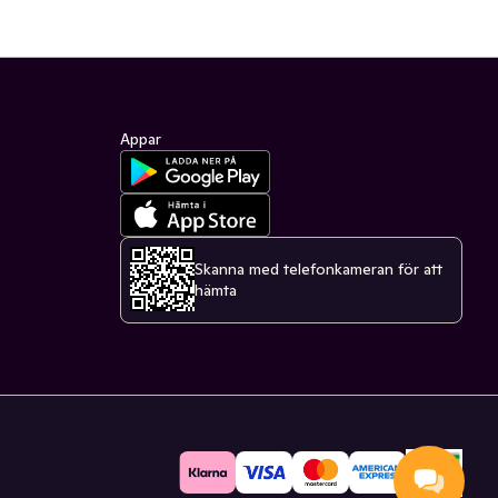
Appar
Skanna med telefonkameran för att
hämta