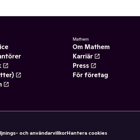
Mathem
ice
Om Mathem
antörer
Karriär
k
Press
tter)
För företag
m
ljnings- och användarvillkor
Hantera cookies