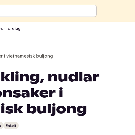
För företag
r i vietnamesisk buljong
kling, nudlar
nsaker i
isk buljong
n
Enkelt