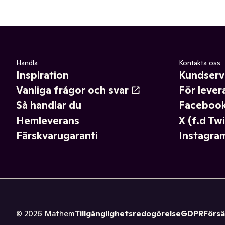
Handla
Kontakta oss
Inspiration
Kundserv
Vanliga frågor och svar
För lever
Så handlar du
Faceboo
Hemleverans
X (f.d Twi
Färskvarugaranti
Instagra
©
2026
Mathem
Tillgänglighetsredogörelse
GDPR
Försä