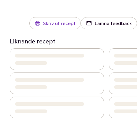
Skriv ut recept
Lämna feedback
Liknande recept