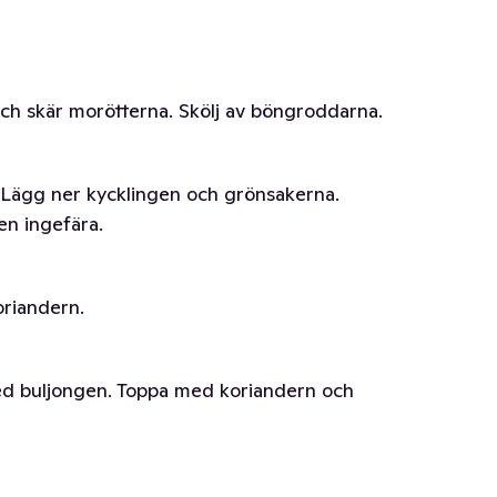
och skär morötterna. Skölj av böngroddarna.
. Lägg ner kycklingen och grönsakerna.
ven ingefära.
oriandern.
med buljongen. Toppa med koriandern och