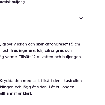
amesisk buljong
n, grovriv löken och skär citrongräset i 5 cm
ull och fräs ingefära, lök, citrongräs och
g värme. Tillsätt 12 dl vatten och buljongen.
Krydda den med salt, tillsätt den i kastrullen
cklingen och lägg åt sidan. Låt buljongen
lt annat är klart.