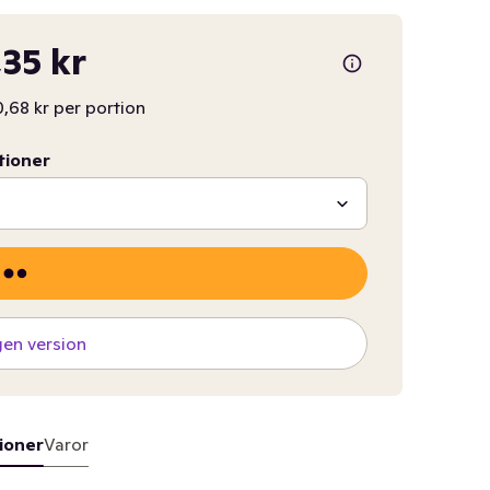
,35 kr
,68 kr per portion
tioner
gen version
ioner
Varor