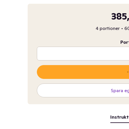
385
4 portioner
•
60
Por
Spara e
Instrukt