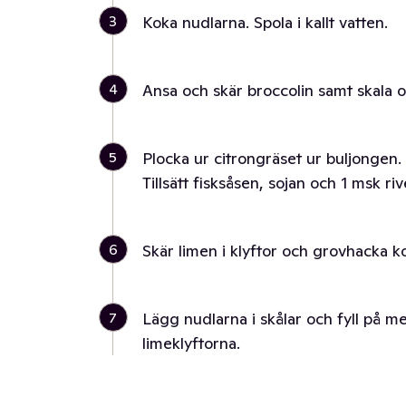
3
Koka nudlarna. Spola i kallt vatten.
4
Ansa och skär broccolin samt skala 
5
Plocka ur citrongräset ur buljongen
Tillsätt fisksåsen, sojan och 1 msk ri
6
Skär limen i klyftor och grovhacka k
7
Lägg nudlarna i skålar och fyll på 
limeklyftorna.