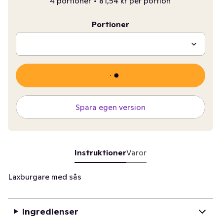
4 portioner
•
81,54 kr per portion
Portioner
Spara egen version
Instruktioner
Varor
Laxburgare med sås
Ingredienser