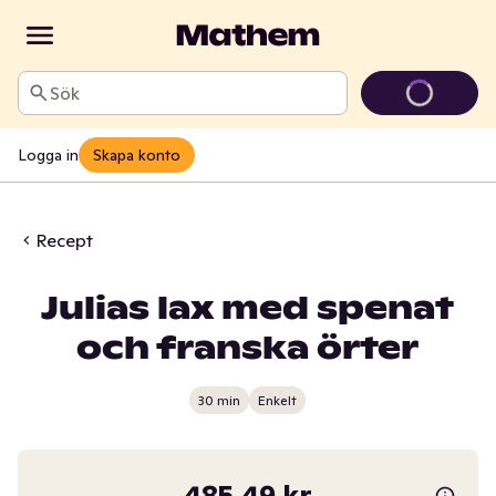
Sök
Logga in
Skapa konto
Recept
Julias lax med spenat
och franska örter
30 min
Enkelt
485,49 kr