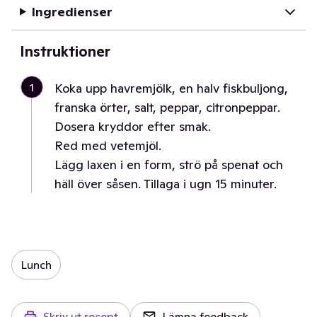
Ingredienser
Instruktioner
1
Koka upp havremjölk, en halv fiskbuljong,
franska örter, salt, peppar, citronpeppar.
Dosera kryddor efter smak.
Red med vetemjöl.
Lägg laxen i en form, strö på spenat och
häll över såsen. Tillaga i ugn 15 minuter.
Lunch
Skriv ut recept
Lämna feedback