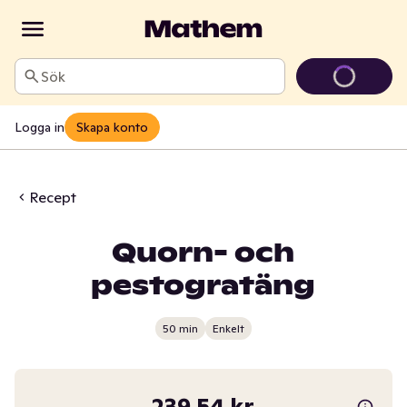
Sök
Logga in
Skapa konto
Recept
Quorn- och
pestogratäng
50 min
Enkelt
239,54 kr