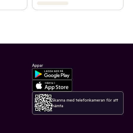
Appar
Skanna med telefonkameran för att
hämta