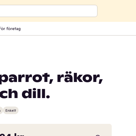
För företag
arrot, räkor,
h dill.
n
Enkelt