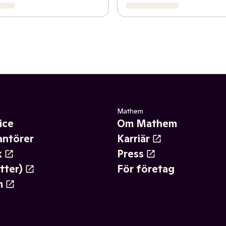
Mathem
ice
Om Mathem
antörer
Karriär
k
Press
tter)
För företag
m