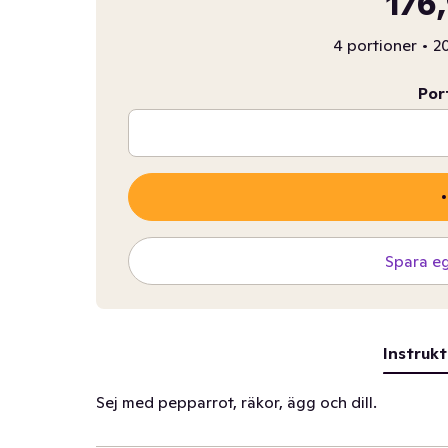
176
4 portioner
•
20
Por
Spara e
Instrukt
Sej med pepparrot, räkor, ägg och dill.