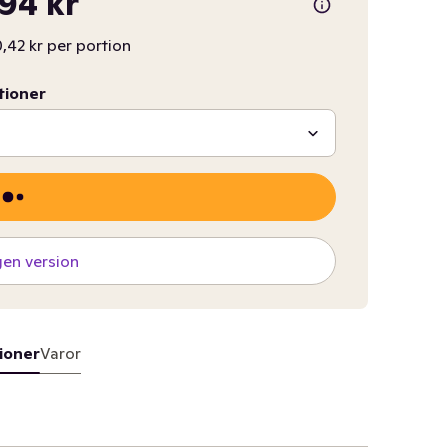
,94 kr
,42 kr per portion
tioner
gen version
ioner
Varor