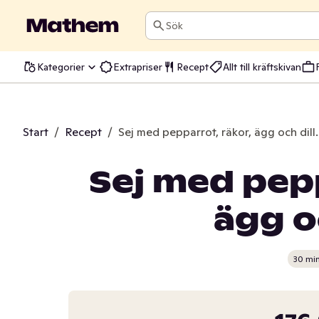
Sök
Kategorier
Extrapriser
Recept
Allt till kräftskivan
Start
/
Recept
/
Sej med pepparrot, räkor, ägg och dill.
Sej med pepp
ägg oc
30 mi