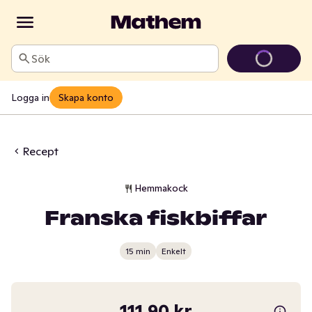
Sök
Logga in
Skapa konto
Recept
Hemmakock
Franska fiskbiffar
15 min
Enkelt
111,90 kr