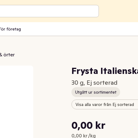
För företag
& örter
Frysta Italiens
30 g, Ej sorterad
Utgått ur sortimentet
Visa alla varor från Ej sorterad
Styckpris: 0,00 kr /kg
0,00 kr
Nuvarande pris är: 0,00 kr
0,00 kr /kg