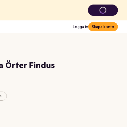
Logga in
Skapa konto
ka Örter Findus