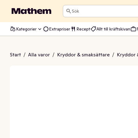
Sök
Kategorier
Extrapriser
Recept
Allt till kräftskivan
lienska Örter Findus
Start
/
Alla varor
/
Kryddor & smaksättare
/
Kryddor 