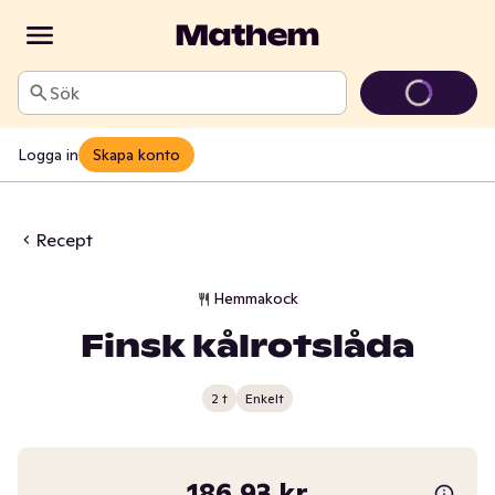
Sök
Logga in
Skapa konto
Recept
Hemmakock
Finsk kålrotslåda
2 t
Enkelt
186,93 kr