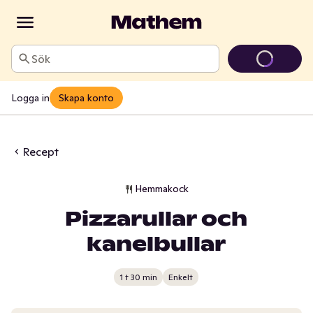
Sök
Logga in
Skapa konto
Recept
Hemmakock
Pizzarullar och
kanelbullar
1 t 30 min
Enkelt