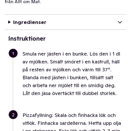
från Allt om Mat.
Ingredienser
Instruktioner
1
Smula ner jästen i en bunke. Lös den i 1 dl
av mjölken. Smält smöret i en kastrull, häll
på resten av mjölken och värm till 37°.
Blanda med jästen i bunken, tillsätt salt
och arbeta ner mjölet till en smidig deg.
Låt den jäsa övertäckt till dubbel storlek.
2
Pizzafyllning: Skala och finhacka lök och
vitlök. Finhacka sardellerna. Hetta upp olja
i en stekpanna. Fräs lök och vitlök 2-3 min