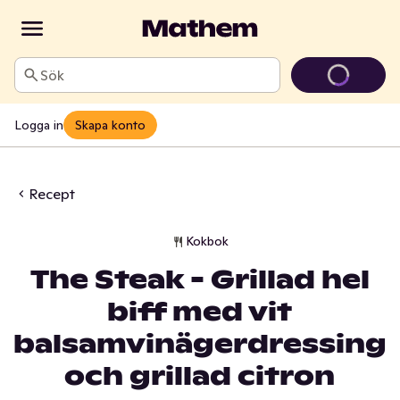
Sök
Logga in
Skapa konto
Recept
Kokbok
The Steak - Grillad hel
biff med vit
balsamvinägerdressing
och grillad citron