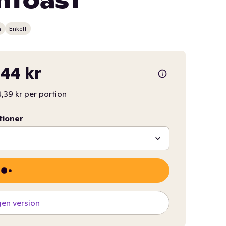
mtoast
n
Enkelt
44 kr
,39 kr per portion
tioner
gen version