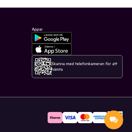
Appar
Skanna med telefonkameran för att
hämta