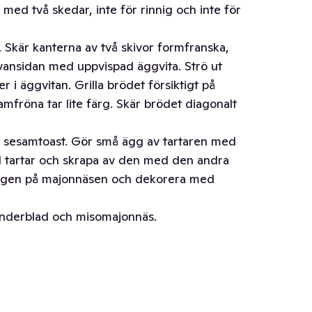
 med två skedar, inte för rinnig och inte för
. Skär kanterna av två skivor formfranska,
vansidan med uppvispad äggvita. Strö ut
er i äggvitan. Grilla brödet försiktigt på
amfröna tar lite färg. Skär brödet diagonalt
e sesamtoast. Gör små ägg av tartaren med
d tartar och skrapa av den med den andra
ggen på majonnäsen och dekorera med
ianderblad och misomajonnäs.