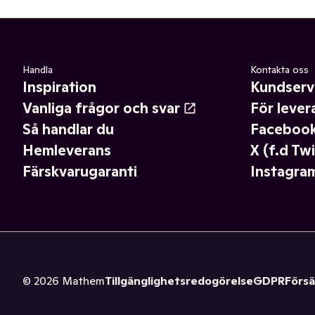
Handla
Kontakta oss
Inspiration
Kundserv
Vanliga frågor och svar
För lever
Så handlar du
Faceboo
Hemleverans
X (f.d Twi
Färskvarugaranti
Instagra
©
2026
Mathem
Tillgänglighetsredogörelse
GDPR
Försä