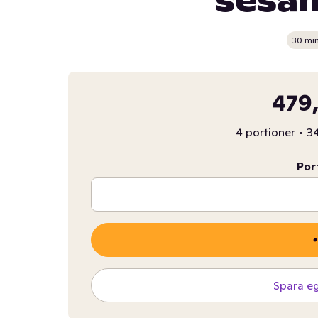
sesa
30 mi
479,
4 portioner
•
34
Por
Spara e