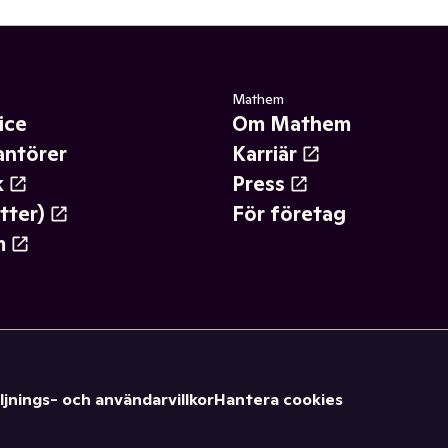
Mathem
ice
Om Mathem
antörer
Karriär
k
Press
tter)
För företag
m
ljnings- och användarvillkor
Hantera cookies