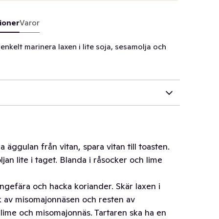
ioner
Varor
enkelt marinera laxen i lite soja, sesamolja och
ggulan från vitan, spara vitan till toasten.
jan lite i taget. Blanda i råsocker och lime
ingefära och hacka koriander. Skär laxen i
k av misomajonnäsen och resten av
lime och misomajonnäs. Tartaren ska ha en