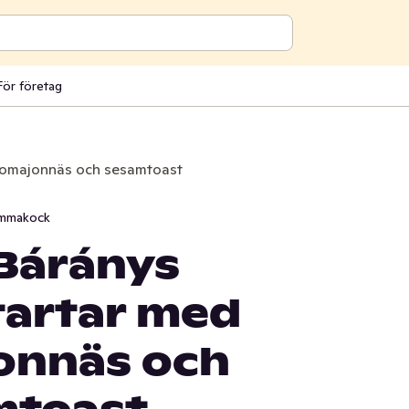
För företag
isomajonnäs och sesamtoast
mmakock
 Báránys
tartar med
onnäs och