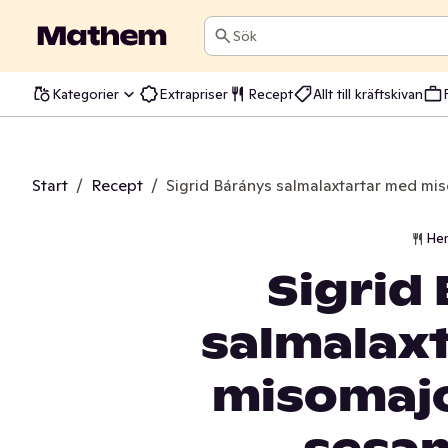
Sök
Kategorier
Extrapriser
Recept
Allt till kräftskivan
Start
/
Recept
/
Sigrid Báránys salmalaxtartar med m
He
Sigrid
salmalax
misomaj