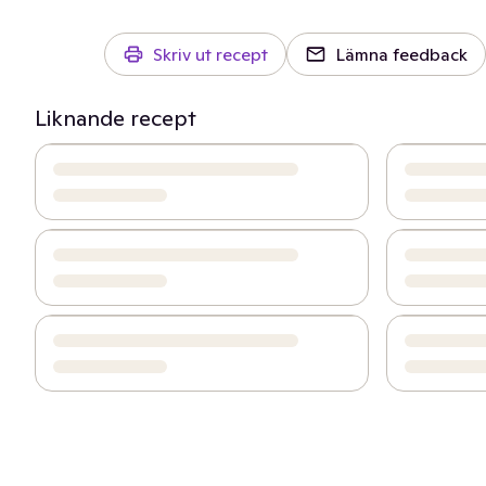
Skriv ut recept
Lämna feedback
Liknande recept