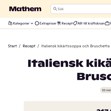
Sök
Kategorier
Extrapriser
Recept
Allt till kräftskivan
Start
/
Recept
/
Italiensk kikärtssoppa och Bruschetta
Italiensk ki
Brus
30 mi