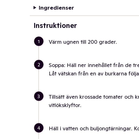
Ingredienser
Instruktioner
1
Värm ugnen till 200 grader.
2
Soppa: Häll ner innehållet från de tre
Låt vätskan från en av burkarna följ
3
Tillsätt även krossade tomater och 
vitlöksklyftor.
4
Häll i vatten och buljongtärningar. K