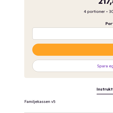
217
4 portioner
•
30
Por
Spara e
Instrukt
Familjekassen v5