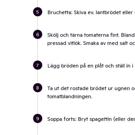
5
Bruchetta: Skiva ev. lantbrödet eller
6
Skölj och tärna tomaterna fint. Blan
pressad vitlök. Smaka av med salt o
7
Lägg bröden på en plåt och ställ in 
8
Ta ut det rostade brödet ur ugnen och
tomatblandningen.
9
Soppa forts: Bryt spagettin (eller d