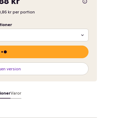
,88 kr
,86 kr per portion
tioner
gen version
ioner
Varor