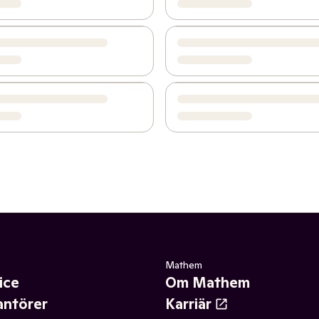
Mathem
ice
Om Mathem
antörer
Karriär