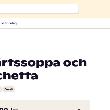
För företag
kärtssoppa och
chetta
n
Enkelt