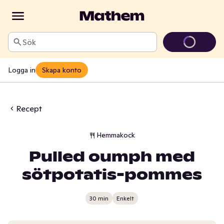
Sök
Logga in
Skapa konto
Recept
Hemmakock
Pulled oumph med
sötpotatis-pommes
30 min
Enkelt