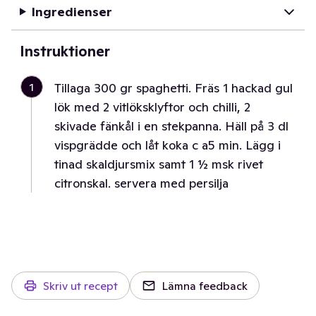
Ingredienser
Instruktioner
1
Tillaga 300 gr spaghetti. Fräs 1 hackad gul
lök med 2 vitlöksklyftor och chilli, 2
skivade fänkål i en stekpanna. Häll på 3 dl
vispgrädde och låt koka c a5 min. Lägg i
tinad skaldjursmix samt 1 ½ msk rivet
citronskal. servera med persilja
Skriv ut recept
Lämna feedback