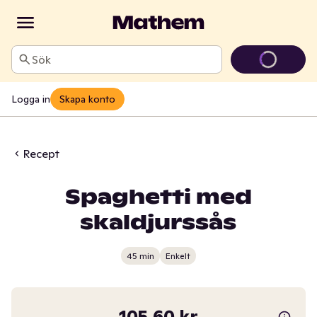
Sök
Logga in
Skapa konto
Recept
Spaghetti med
skaldjurssås
45 min
Enkelt
105,60 kr