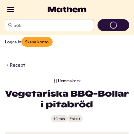
Sök
Logga in
Skapa konto
Recept
Hemmakock
Vegetariska BBQ-Bollar
i pitabröd
30 min
Enkelt