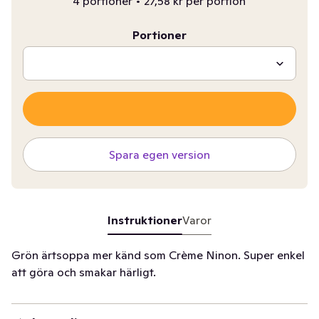
4 portioner
•
27,58 kr per portion
Portioner
Spara egen version
Instruktioner
Varor
Grön ärtsoppa mer känd som Crème Ninon. Super enkel
att göra och smakar härligt.