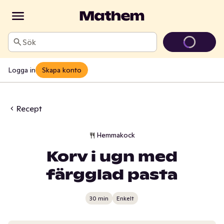
Sök
Logga in
Skapa konto
Recept
Hemmakock
Korv i ugn med
färgglad pasta
30 min
Enkelt