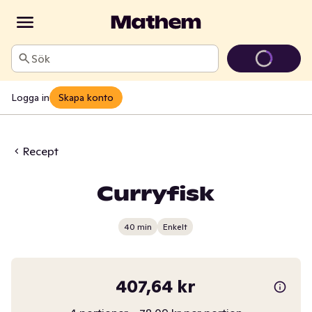
Sök
Logga in
Skapa konto
Recept
Curryfisk
40 min
Enkelt
407,64 kr