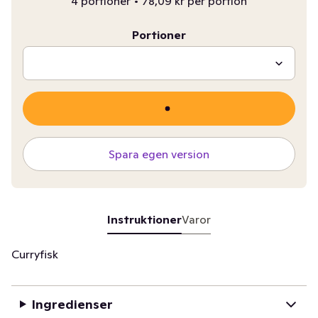
4 portioner
•
78,09 kr per portion
Portioner
Spara egen version
Instruktioner
Varor
Curryfisk
Ingredienser