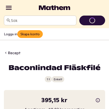
Sök
Logga in
Skapa konto
Recept
Baconlindad Fläskfilé
1 t
Enkelt
395,15 kr