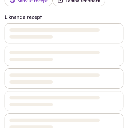
Skriv ut recept
Lämna feedback
Liknande recept