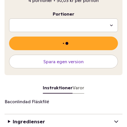
4 portioner
•
50,03 kr per portion
Portioner
Spara egen version
Instruktioner
Varor
Baconlindad Fläskfilé
Ingredienser