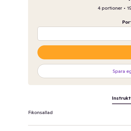
4 portioner
•
19
Por
Spara e
Instrukt
Fikonsallad