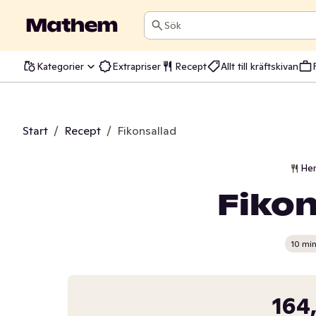
Sök
Kategorier
Extrapriser
Recept
Allt till kräftskivan
Start
/
Recept
/
Fikonsallad
He
Fikon
10 mi
164