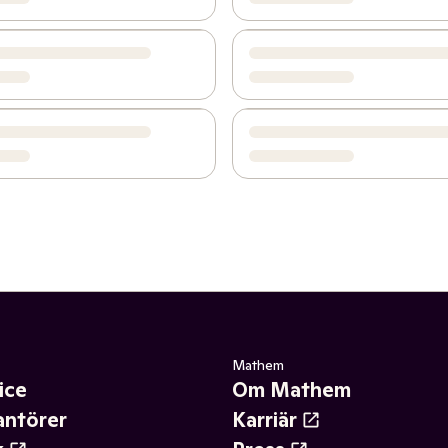
Mathem
ice
Om Mathem
antörer
Karriär