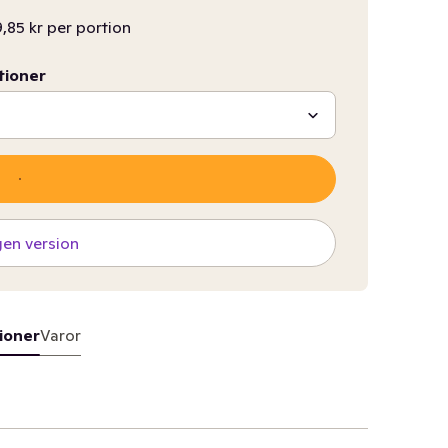
,85 kr per portion
tioner
gen version
ioner
Varor