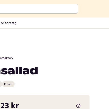
För företag
mmakock
sallad
n
Enkelt
,23 kr