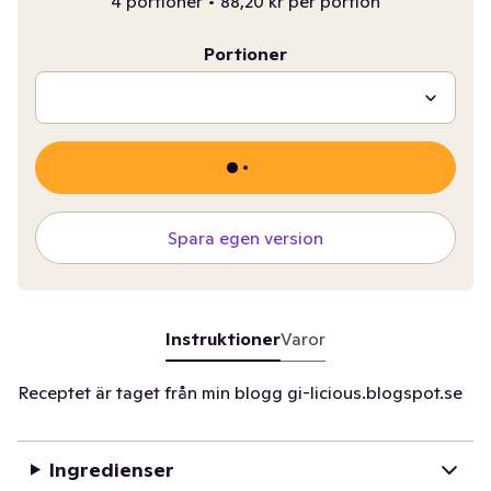
4 portioner
•
88,20 kr per portion
Portioner
Spara egen version
Instruktioner
Varor
Receptet är taget från min blogg gi-licious.blogspot.se
Ingredienser