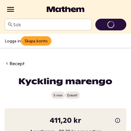
Sök
Logga in
Skapa konto
Recept
Kyckling marengo
5 min
Enkelt
411,20 kr