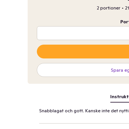
2 portioner
•
21
Por
Spara e
Instrukt
Snabblagat och gott. Kanske inte det nytt