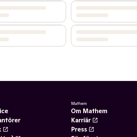
Mathem
ice
Om Mathem
antörer
Karriär
k
Press