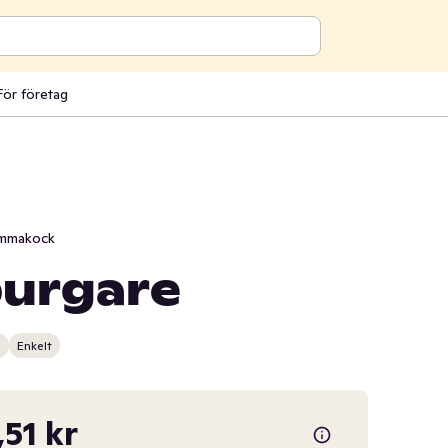
För företag
mmakock
urgare
n
Enkelt
,51 kr