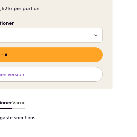
,62 kr per portion
tioner
gen version
ioner
Varor
igaste som finns.