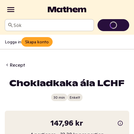
Sök
Logga in
Skapa konto
Recept
Chokladkaka ála LCHF
30 min
Enkelt
147,96 kr