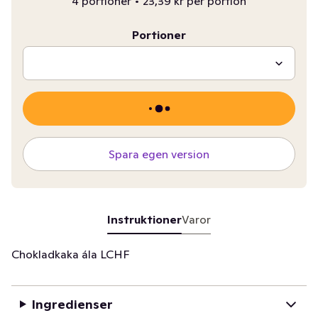
4 portioner
•
23,39 kr per portion
Portioner
Spara egen version
Instruktioner
Varor
Chokladkaka ála LCHF
Ingredienser