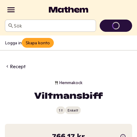
Sök
Logga in
Skapa konto
Recept
Hemmakock
Viltmansbiff
1 t
Enkelt
766,17 kr