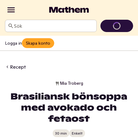
Sök
Logga in
Skapa konto
Recept
Mia Troberg
Brasiliansk bönsoppa
med avokado och
fetaost
30 min
Enkelt