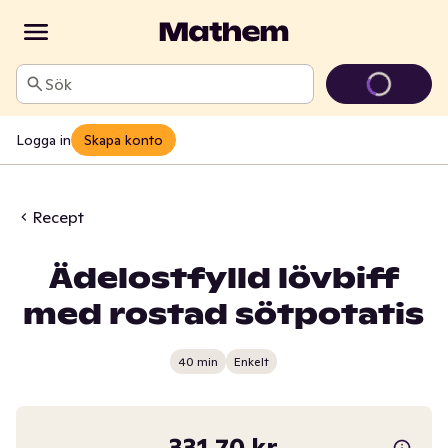
Sök
Logga in
Skapa konto
Recept
Ädelostfylld lövbiff
med rostad sötpotatis
40 min
Enkelt
331,70 kr