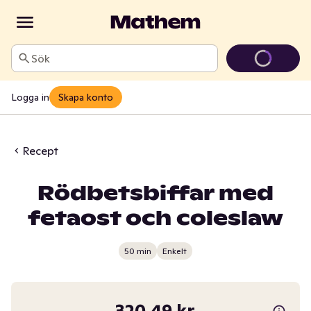
Sök
Logga in
Skapa konto
Recept
Rödbetsbiffar med
fetaost och coleslaw
50 min
Enkelt
320,49 kr