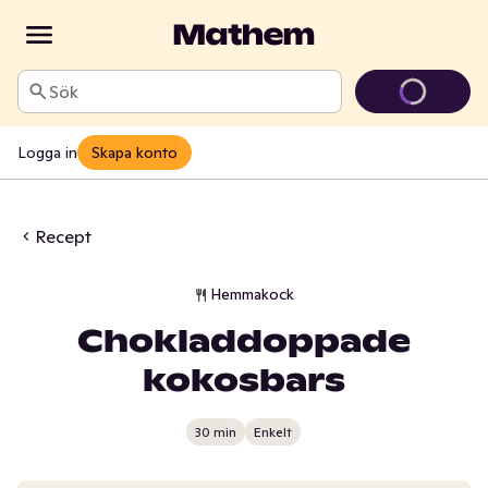
Sök
Logga in
Skapa konto
Recept
Hemmakock
Chokladdoppade
kokosbars
30 min
Enkelt