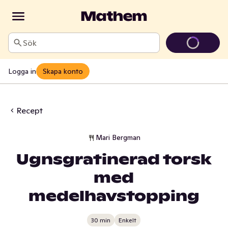
Sök
Logga in
Skapa konto
Recept
Mari Bergman
Ugnsgratinerad torsk
med
medelhavstopping
30 min
Enkelt