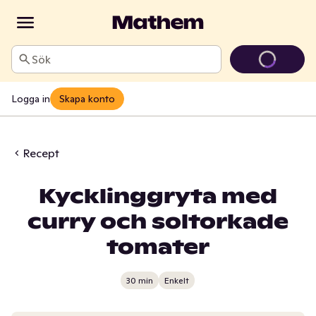
Sök
Logga in
Skapa konto
Recept
Kycklinggryta med
curry och soltorkade
tomater
30 min
Enkelt