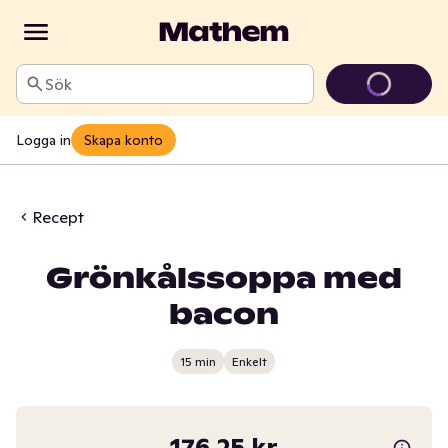
Sök
Logga in
Skapa konto
Recept
Grönkålssoppa med
bacon
15 min
Enkelt
176,25 kr