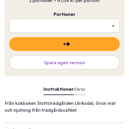
2 portioner
•
61,04 kr per portion
Portioner
Spara egen version
Instruktioner
Varor
Från kokboken Slottsträdgården Ulriksdal, Grön mat
och njutning från trädgårdscaféet.