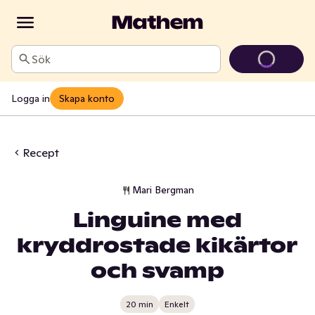
Sök
Logga in
Skapa konto
Recept
Mari Bergman
Linguine med
kryddrostade kikärtor
och svamp
20 min
Enkelt