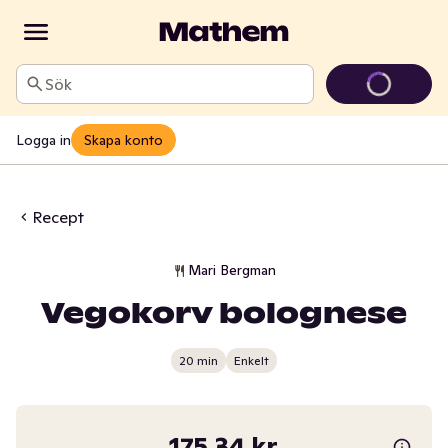
Sök
Logga in
Skapa konto
Recept
Mari Bergman
Vegokorv bolognese
20 min
Enkelt
175,34 kr