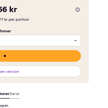
56 kr
77 kr per portion
tioner
gen version
ioner
Varor
aper.