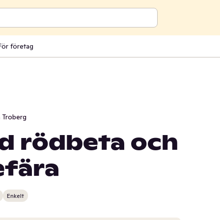
För företag
 Troberg
d rödbeta och
efära
Enkelt