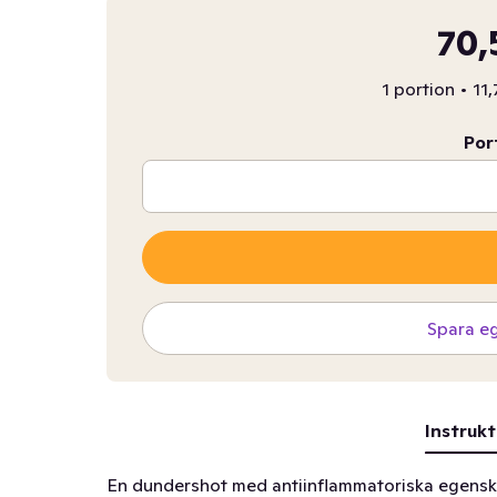
70,
1 portion
•
11,
Por
Spara e
Instrukt
En dundershot med antiinflammatoriska egensk