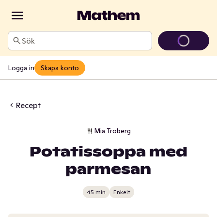
Sök
Logga in
Skapa konto
Recept
Mia Troberg
Potatissoppa med
parmesan
45 min
Enkelt